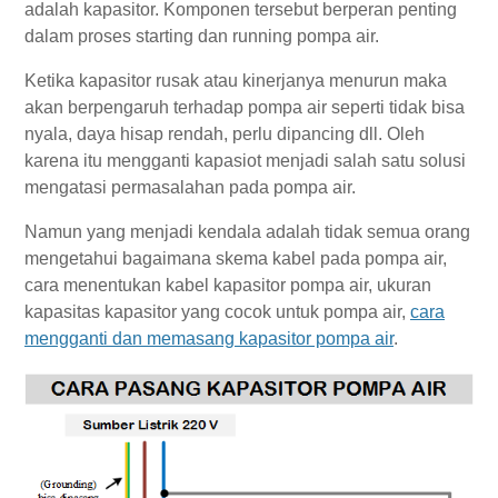
adalah kapasitor. Komponen tersebut berperan penting
dalam proses starting dan running pompa air.
Ketika kapasitor rusak atau kinerjanya menurun maka
akan berpengaruh terhadap pompa air seperti tidak bisa
nyala, daya hisap rendah, perlu dipancing dll. Oleh
karena itu mengganti kapasiot menjadi salah satu solusi
mengatasi permasalahan pada pompa air.
Namun yang menjadi kendala adalah tidak semua orang
mengetahui bagaimana skema kabel pada pompa air,
cara menentukan kabel kapasitor pompa air, ukuran
kapasitas kapasitor yang cocok untuk pompa air,
cara
mengganti dan memasang kapasitor pompa air
.