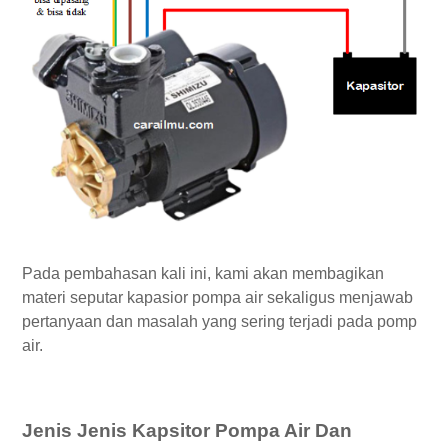
Pada pembahasan kali ini, kami akan membagikan
materi seputar kapasior pompa air sekaligus menjawab
pertanyaan dan masalah yang sering terjadi pada pomp
air.
Jenis Jenis Kapsitor Pompa Air Dan