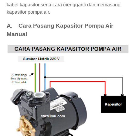
kabel kapasitor serta cara mengganti dan memasang
kapasitor pompa air.
A.
Cara Pasang Kapasitor
Pompa Air
Manual