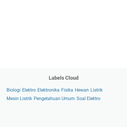
Labels Cloud
Biologi
Elektro
Elektronika
Fisika
Hewan
Listrik
Mesin Listrik
Pengetahuan Umum
Soal Elektro