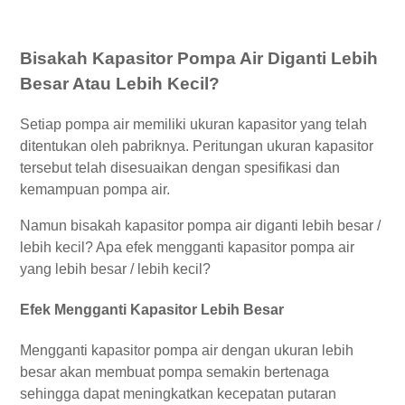
Bisakah Kapasitor Pompa Air Diganti Lebih
Besar Atau Lebih Kecil?
Setiap pompa air memiliki ukuran kapasitor yang telah
ditentukan oleh pabriknya. Peritungan ukuran kapasitor
tersebut telah disesuaikan dengan spesifikasi dan
kemampuan pompa air.
Namun bisakah kapasitor pompa air diganti lebih besar /
lebih kecil? Apa efek mengganti kapasitor pompa air
yang lebih besar / lebih kecil?
Efek Mengganti Kapasitor Lebih Besar
Mengganti kapasitor pompa air dengan ukuran lebih
besar akan membuat pompa semakin bertenaga
sehingga dapat meningkatkan kecepatan putaran