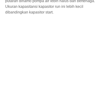
putaran dinamo pompa air lebih halus dan bertenaga.
Ukuran kapasitansi kapasitor run ini lebih kecil
dibandingkan kapasitor start.