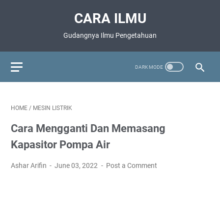
CARA ILMU
Gudangnya Ilmu Pengetahuan
HOME
/
MESIN LISTRIK
Cara Mengganti Dan Memasang
Kapasitor Pompa Air
Ashar Arifin
June 03, 2022
Post a Comment