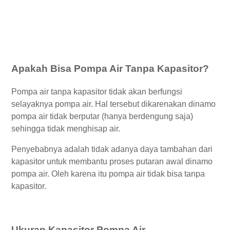
Apakah Bisa Pompa Air Tanpa Kapasitor?
Pompa air tanpa kapasitor tidak akan berfungsi
selayaknya pompa air. Hal tersebut dikarenakan dinamo
pompa air tidak berputar (hanya berdengung saja)
sehingga tidak menghisap air.
Penyebabnya adalah tidak adanya daya tambahan dari
kapasitor untuk membantu proses putaran awal dinamo
pompa air. Oleh karena itu pompa air tidak bisa tanpa
kapasitor.
Ukuran Kapasitor Pompa Air