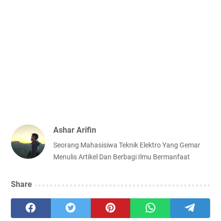
Ashar Arifin
Seorang Mahasisiwa Teknik Elektro Yang Gemar
Menulis Artikel Dan Berbagi Ilmu Bermanfaat
Share