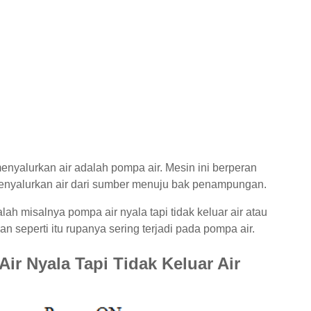
nyalurkan air adalah pompa air. Mesin ini berperan
nyalurkan air dari sumber menuju bak penampungan.
 misalnya pompa air nyala tapi tidak keluar air atau
an seperti itu rupanya sering terjadi pada pompa air.
r Nyala Tapi Tidak Keluar Air