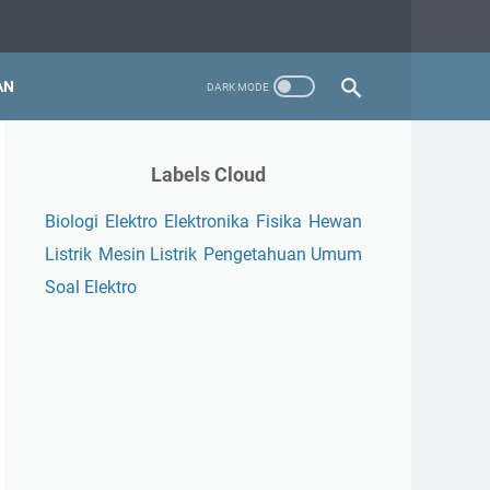
AN
Labels Cloud
Biologi
Elektro
Elektronika
Fisika
Hewan
Listrik
Mesin Listrik
Pengetahuan Umum
Soal Elektro