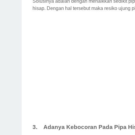
Solusinya adalah dengan menaikkan sedikit pi
hisap. Dengan hal tersebut maka resiko ujung pi
3.
Adanya Kebocoran Pada Pipa Hi