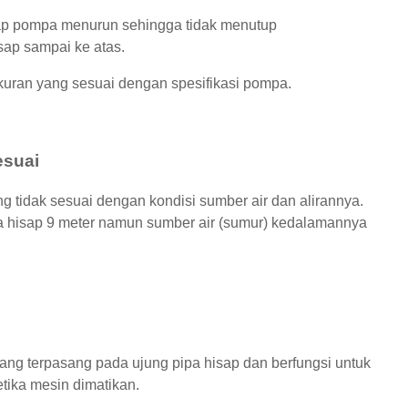
p pompa menurun sehingga tidak menutup
ap sampai ke atas.
uran yang sesuai dengan spesifikasi pompa.
esuai
 tidak sesuai dengan kondisi sumber air dan alirannya.
hisap 9 meter namun sumber air (sumur) kedalamannya
ng terpasang pada ujung pipa hisap dan berfungsi untuk
etika mesin dimatikan.