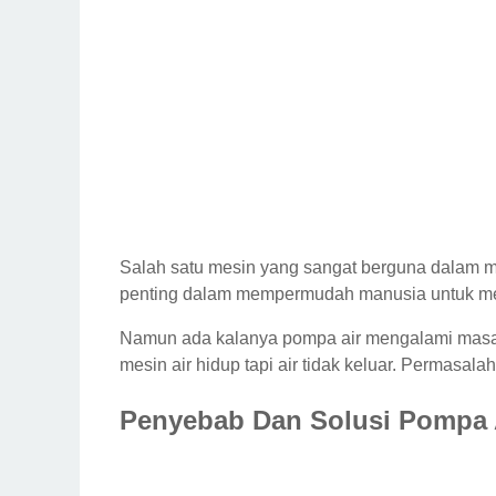
Salah satu mesin yang sangat berguna dalam me
penting dalam mempermudah manusia untuk me
Namun ada kalanya pompa air mengalami masalah
mesin air hidup tapi air tidak keluar. Permasalah
Penyebab Dan Solusi Pompa Ai