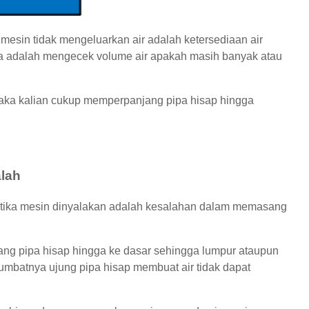
 mesin tidak mengeluarkan air adalah ketersediaan air
a adalah mengecek volume air apakah masih banyak atau
aka kalian cukup memperpanjang pipa hisap hingga
lah
 ketika mesin dinyalakan adalah kesalahan dalam memasang
g pipa hisap hingga ke dasar sehingga lumpur ataupun
sumbatnya ujung pipa hisap membuat air tidak dapat